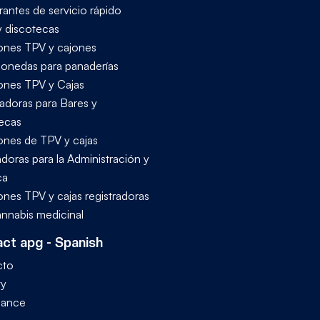
rantes de servicio rápido
y discotecas
ones TPV y cajones
onedas para panaderías
ones TPV y Cajas
radoras para Bares y
ecas
ones de TPV y cajas
adoras para la Administración y
ca
ones TPV y cajas registradoras
annabis medicinal
ct apg - Spanish
cto
ty
iance