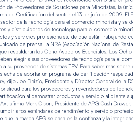
ón de Proveedores de Soluciones para Minoristas, la únic
ama de Certificación del sector el 13 de julio de 2009. El
l sector de la tecnología para el comercio minorista y se d
res y distribuidores de tecnología para el comercio minoris
oductos y servicios profesionales, de que están trabajand
municado de prensa, la NRA (Asociación Nacional de Rest
que respaldaran los Ocho Aspectos Esenciales. Los Ocho 
eben elegir a sus proveedores de tecnología para el come
a su proveedor de sistemas TPV. Para saber más sobre e
isfecha de aportar un programa de certificación respaldad
a», dijo Joe Finizio, Presidente y Director General de la
fesionalidad para los proveedores y revendedores de tecno
ficación al demostrar productos y servicio al cliente su
PA», afirma Mark Olson, Presidente de APG Cash Drawer. «
mplir altos estándares de rendimiento y servicio profesio
 que la marca APG se basa en la confianza y la integrida