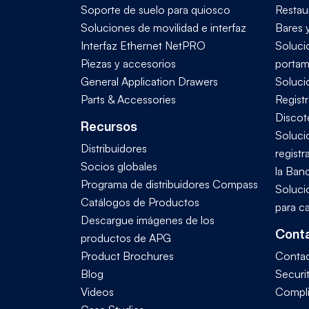
Soporte de suelo para quiosco
Restau
Soluciones de movilidad e interfaz
Bares 
Interfaz Ethernet NetPRO
Soluci
Piezas y accesorios
portam
General Application Drawers
Soluci
Parts & Accessories
Regist
Discot
Recursos
Soluci
Distribuidores
registr
Socios globales
la Ban
Programa de distribuidores Compass
Soluci
Catálogos de Productos
para c
Descargue imágenes de los
Conta
productos de APG
Product Brochures
Conta
Blog
Securi
Videos
Compl