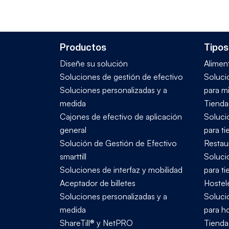
Productos
Tipos
Diseñe su solución
Alimen
Soluciones de gestión de efectivo
Soluci
Soluciones personalizadas y a
para mi
medida
Tienda
Cajones de efectivo de aplicación
Soluci
general
para t
Solución de Gestión de Efectivo
Restau
smarttill
Soluci
Soluciones de interfaz y mobilidad
para t
Aceptador de billetes
Hostele
Soluciones personalizadas y a
Soluci
medida
para ho
ShareTill® y NetPRO
Tienda