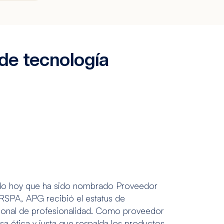
e tecnología
ado hoy que ha sido nombrado Proveedor
 RSPA, APG recibió el estatus de
cional de profesionalidad. Como proveedor
 ética y justa que respalda los productos