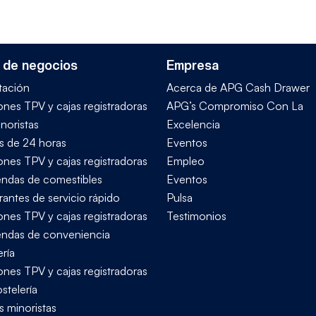
 de negocios
Empresa
tación
Acerca de APG Cash Drawer
ones TPV y cajas registradoras
APG’s Compromiso Con La
noristas
Excelencia
s de 24 horas
Eventos
ones TPV y cajas registradoras
Empleo
iendas de comestibles
Eventos
rantes de servicio rápido
Pulsa
ones TPV y cajas registradoras
Testimonios
iendas de conveniencia
ría
ones TPV y cajas registradoras
stelería
s minoristas