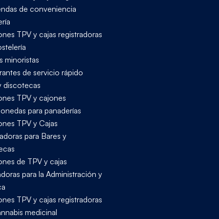
iendas de conveniencia
ría
ones TPV y cajas registradoras
stelería
s minoristas
rantes de servicio rápido
y discotecas
ones TPV y cajones
onedas para panaderías
ones TPV y Cajas
radoras para Bares y
ecas
ones de TPV y cajas
adoras para la Administración y
ca
ones TPV y cajas registradoras
annabis medicinal