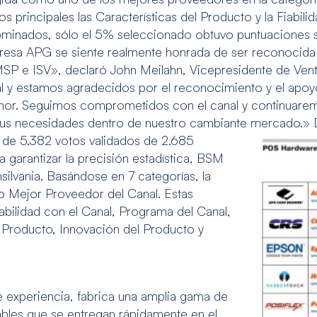
ios principales las Características del Producto y la Fiabil
minados, sólo el 5% seleccionado obtuvo puntuaciones suf
resa APG se siente realmente honrada de ser reconocid
P e ISV», declaró John Meilahn, Vicepresidente de Ven
 y estamos agradecidos por el reconocimiento y el apoyo
 honor. Seguimos comprometidos con el canal y continuar
 sus necesidades dentro de nuestro cambiante mercado.»
 de 5.382 votos validados de 2.685
 garantizar la precisión estadística, BSM
silvania. Basándose en 7 categorías, la
o Mejor Proveedor del Canal. Estas
abilidad con el Canal, Programa del Canal,
el Producto, Innovación del Producto y
experiencia, fabrica una amplia gama de
bles que se entregan rápidamente en el