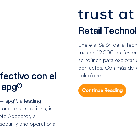
Retail Techn
Únete al Salón de la Tec
más de 12.000 profesion
se reúnen para explorar 
contactos. Con más de 4
fectivo con el
soluciones...
 apg®
Continue Reading
– apg®, a leading
nd retail solutions, is
ote Acceptor, a
security and operational