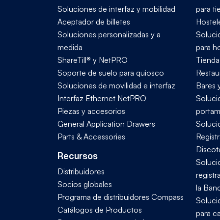
Soluciones de interfaz y mobilidad
para t
Aceptador de billetes
Hostele
Soluciones personalizadas y a
Soluci
medida
para ho
ShareTill® y NetPRO
Tienda
Soporte de suelo para quiosco
Restau
Soluciones de movilidad e interfaz
Bares 
Interfaz Ethernet NetPRO
Soluci
Piezas y accesorios
portam
General Application Drawers
Soluci
Parts & Accessories
Regist
Discot
Recursos
Soluci
Distribuidores
registr
Socios globales
la Ban
Programa de distribuidores Compass
Soluci
Catálogos de Productos
para c