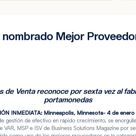
nombrado Mejor Proveedor
 de Venta reconoce por sexta vez al fabr
portamonedas
IÓN INMEDIATA:
Minneapolis, Minnesota- 4 de enero
de gestión de efectivo en rápido crecimiento, se enorgul
 de VAR, MSP e ISV de Business Solutions Magazine por 
gida como uno de los mejores proveedores en la categor