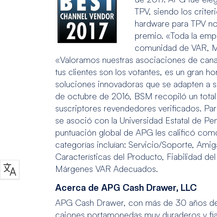
TPV, siendo los criter
hardware para TPV no
premio. «Toda la emp
comunidad de VAR, MS
«Valoramos nuestras asociaciones de canal
tus clientes son los votantes, es un gran
soluciones innovadoras que se adapten a
de octubre de 2016, BSM recopiló un total
suscriptores revendedores verificados. Para
se asoció con la Universidad Estatal de Pen
puntuación global de APG les calificó com
categorías incluían: Servicio/Soporte, Amig
Características del Producto, Fiabilidad d
Márgenes VAR Adecuados.
Acerca de APG Cash Drawer, LLC
APG Cash Drawer, con más de 30 años de 
cajones portamonedas muy duraderos y fia