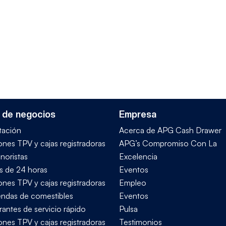
 de negocios
Empresa
tación
Acerca de APG Cash Drawer
ones TPV y cajas registradoras
APG’s Compromiso Con La
noristas
Excelencia
s de 24 horas
Eventos
ones TPV y cajas registradoras
Empleo
iendas de comestibles
Eventos
rantes de servicio rápido
Pulsa
ones TPV y cajas registradoras
Testimonios