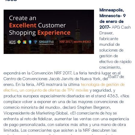
Minneapolis,
Minnesota- 9
de enero de
2017-
APG Cash
Drawer,
fabricante
mundial de
soluciones de
gestión de
efectivo de rápido
crecimiento,
expondrá en la Convención NRF 2017. La feria tendrá lugar en el
15
al
17 de
Centro de Convenciones Jacob Jarvits de Nueva York, del
enero. En la feria, APG mostrará la última
tecnología de gestión de
efectivo
,
un conjunto de ofertas de TPV móviles
y seguridad, y
productos europeos especialmente diseñados en el stand 4363. «Nos
complace volver a exponer en una de las mayores convenciones de
comercio minorista del mundo», declaró Stephen Bergeron,
Vicepresidente de Marketing Global. «El comerciante de hoy se
enfrenta al reto de fidelizar, aumentar las ventas con una experiencia
de pago personalizada, con salarios más altos y una mano de obra
limitada. Los comerciantes que asisten a la NRF descubren las