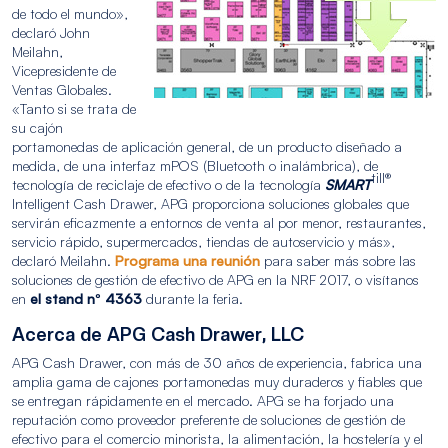
de todo el mundo»,
declaró John
Meilahn,
Vicepresidente de
Ventas Globales.
«Tanto si se trata de
su cajón
portamonedas de aplicación general, de un producto diseñado a
medida, de una interfaz mPOS (Bluetooth o inalámbrica), de
till®
tecnología de reciclaje de efectivo o de la tecnología
SMART
Intelligent Cash Drawer, APG proporciona soluciones globales que
servirán eficazmente a entornos de venta al por menor, restaurantes,
servicio rápido, supermercados, tiendas de autoservicio y más»,
declaró Meilahn.
Programa una reunión
para saber más sobre las
soluciones de gestión de efectivo de APG en la NRF 2017, o visítanos
en
el stand nº 4363
durante la feria.
Acerca de APG Cash Drawer, LLC
APG Cash Drawer, con más de 30 años de experiencia, fabrica una
amplia gama de cajones portamonedas muy duraderos y fiables que
se entregan rápidamente en el mercado. APG se ha forjado una
reputación como proveedor preferente de soluciones de gestión de
efectivo para el comercio minorista, la alimentación, la hostelería y el