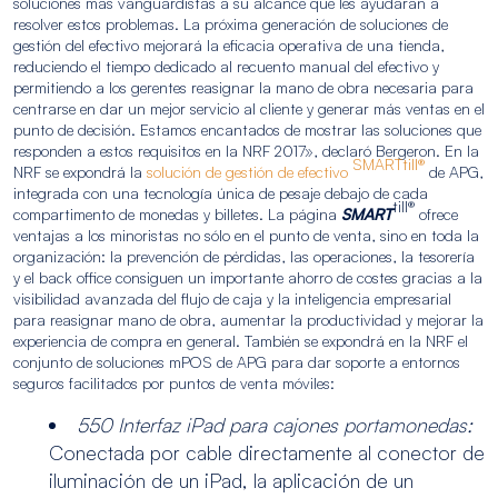
soluciones más vanguardistas a su alcance que les ayudarán a
resolver estos problemas. La próxima generación de soluciones de
gestión del efectivo mejorará la eficacia operativa de una tienda,
reduciendo el tiempo dedicado al recuento manual del efectivo y
permitiendo a los gerentes reasignar la mano de obra necesaria para
centrarse en dar un mejor servicio al cliente y generar más ventas en el
punto de decisión. Estamos encantados de mostrar las soluciones que
responden a estos requisitos en la NRF 2017», declaró Bergeron. En la
SMARTtill®
NRF se expondrá la
solución de gestión de efectivo
de APG,
integrada con una tecnología única de pesaje debajo de cada
till®
compartimento de monedas y billetes. La página
SMART
ofrece
ventajas a los minoristas no sólo en el punto de venta, sino en toda la
organización: la prevención de pérdidas, las operaciones, la tesorería
y el back office consiguen un importante ahorro de costes gracias a la
visibilidad avanzada del flujo de caja y la inteligencia empresarial
para reasignar mano de obra, aumentar la productividad y mejorar la
experiencia de compra en general. También se expondrá en la NRF el
conjunto de soluciones mPOS de APG para dar soporte a entornos
seguros facilitados por puntos de venta móviles:
550 Interfaz iPad para cajones portamonedas:
Conectada por cable directamente al conector de
iluminación de un iPad, la aplicación de un