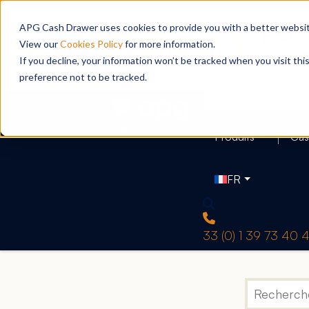
APG Cash Drawer uses cookies to provide you with a better website
View our
Cookies Policy
for more information.
If you decline, your information won’t be tracked when you visit th
preference not to be tracked.
Produits
Cas
FR
33 (0) 1 39 73 40 