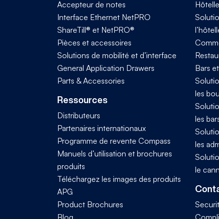
Accepteur de notes
Hôtelle
Interface Ethernet NetPRO
Solutio
ShareTill® et NetPRO®
l’hôtell
Pièces et accessoires
Comme
Solutions de mobilité et d’interface
Restaur
General Application Drawers
Bars e
Parts & Accessories
Solutio
les bo
Ressources
Solutio
Distributeurs
les bar
Partenaires internationaux
Solutio
Programme de revente Compass
les adm
Manuels d’utilisation et brochures
Solutio
produits
le can
Téléchargez les images des produits
Conta
APG
Product Brochures
Securi
Blog
Compl