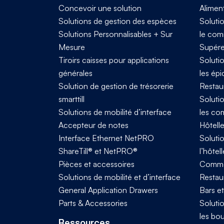
Concevoir une solution
Alimen
Solutions de gestion des espèces
Solutio
Solutions Personnalisables + Sur
le com
Mesure
Supére
Tiroirs caisses pour applications
Solutio
générales
les épi
Solution de gestion de trésorerie
Restau
smarttill
Solutio
Solutions de mobilité d’interface
les co
Accepteur de notes
Hôtelle
Interface Ethernet NetPRO
Solutio
ShareTill® et NetPRO®
l’hôtell
Pièces et accessoires
Comme
Solutions de mobilité et d’interface
Restaur
General Application Drawers
Bars e
Parts & Accessories
Solutio
les bo
Ressources