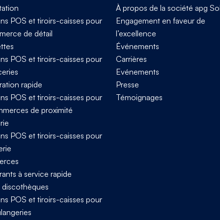
tation
À propos de la société apg So
ns POS et tiroirs-caisses pour
Engagement en faveur de
merce de détail
l’excellence
ttes
Événements
ns POS et tiroirs-caisses pour
Carrières
ceries
Evénements
ration rapide
Presse
ns POS et tiroirs-caisses pour
Témoignages
mmerces de proximité
rie
ns POS et tiroirs-caisses pour
erie
rces
ants à service rapide
t discothèques
ns POS et tiroirs-caisses pour
ulangeries