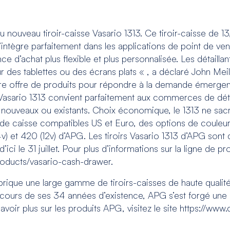
ouveau tiroir-caisse Vasario 1313. Ce tiroir-caisse de 13
ntègre parfaitement dans les applications de point de vente
 d’achat plus flexible et plus personnalisée. Les détailla
r des tablettes ou des écrans plats « , a déclaré John Mei
re offre de produits pour répondre à la demande émergent
e Vasario 1313 convient parfaitement aux commerces de dé
veaux ou existants. Choix économique, le 1313 ne sacrifie n
e caisse compatibles US et Euro, des options de couleur 
v) et 420 (12v) d’APG. Les tiroirs Vasario 1313 d’APG sont 
d’ici le 31 juillet. Pour plus d’informations sur la ligne de
products/vasario-cash-drawer.
que une large gamme de tiroirs-caisses de haute qualité
u cours de ses 34 années d’existence, APG s’est forgé une 
 savoir plus sur les produits APG, visitez le site https://