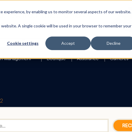
 experience, by enabling us to monitor several aspects of our website.
is website. A single cookie will be used in your browser to remember your
Search
Cookie settings
Accept
Decline
h Management
Boutique
Assistance
Carrières
42