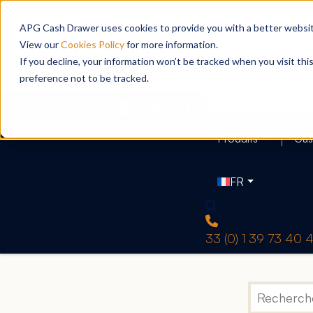
APG Cash Drawer uses cookies to provide you with a better website
View our
Cookies Policy
for more information.
If you decline, your information won’t be tracked when you visit th
preference not to be tracked.
Produits
Cas
FR
33 (0) 1 39 73 40 