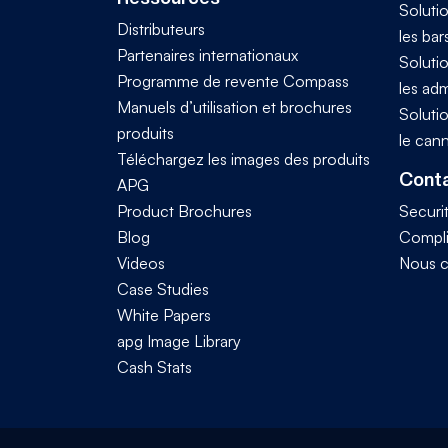
Solutio
Distributeurs
les bar
Partenaires internationaux
Solutio
Programme de revente Compass
les adm
Manuels d’utilisation et brochures
Solutio
produits
le can
Téléchargez les images des produits
Conta
APG
Product Brochures
Securi
Blog
Compl
Videos
Nous c
Case Studies
White Papers
apg Image Library
Cash Stats