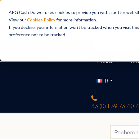
APG Cash Drawer uses cookies to provide you with a better website
View our
Cookies Policy
for more information.
If you decline, your information won’t be tracked when you visit th
preference not to be tracked.
Produits
Cas
FR
33 (0) 1 39 73 40 