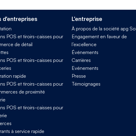
 d'entreprises
L'entreprise
tation
À propos de la société apg So
ns POS et tiroirs-caisses pour
Engagement en faveur de
merce de détail
l’excellence
ttes
Événements
ns POS et tiroirs-caisses pour
Carrières
ceries
Evénements
ration rapide
Presse
ns POS et tiroirs-caisses pour
Témoignages
mmerces de proximité
rie
ns POS et tiroirs-caisses pour
erie
rces
ants à service rapide