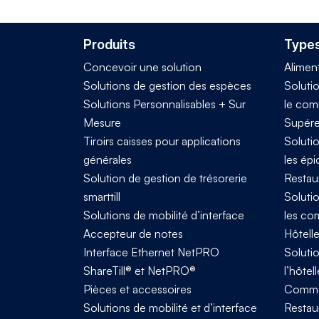
Produits
Types
Concevoir une solution
Alimen
Solutions de gestion des espèces
Solutio
Solutions Personnalisables + Sur
le com
Mesure
Supére
Tiroirs caisses pour applications
Solutio
générales
les épi
Solution de gestion de trésorerie
Restau
smarttill
Solutio
Solutions de mobilité d’interface
les co
Accepteur de notes
Hôtelle
Interface Ethernet NetPRO
Solutio
ShareTill® et NetPRO®
l’hôtell
Pièces et accessoires
Comme
Solutions de mobilité et d’interface
Restaur