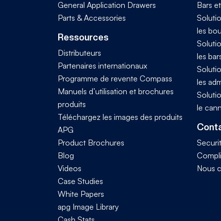
General Application Drawers
Bars e
Parts & Accessories
Solutio
les bo
Ressources
Solutio
Distributeurs
les bar
Partenaires internationaux
Solutio
Programme de revente Compass
les adm
Manuels d’utilisation et brochures
Solutio
produits
le can
Téléchargez les images des produits
Conta
APG
Product Brochures
Securi
Blog
Compl
Videos
Nous c
Case Studies
White Papers
apg Image Library
Cash Stats