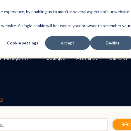
 experience, by enabling us to monitor several aspects of our website.
is website. A single cookie will be used in your browser to remember your
Search
Cookie settings
Accept
Decline
h Management
Boutique
Assistance
Carrières
42