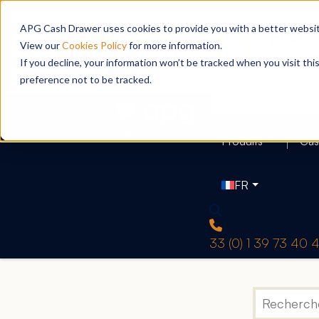
APG Cash Drawer uses cookies to provide you with a better website
View our
Cookies Policy
for more information.
If you decline, your information won’t be tracked when you visit th
preference not to be tracked.
Produits
Cas
FR
33 (0) 1 39 73 40 