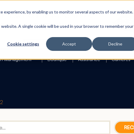
 experience, by enabling us to monitor several aspects of our website.
is website. A single cookie will be used in your browser to remember your
Search
Cookie settings
Accept
Decline
h Management
Boutique
Assistance
Carrières
42