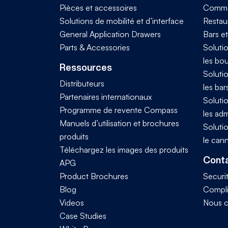
Pièces et accessoires
Comme
Solutions de mobilité et d’interface
Restaur
General Application Drawers
Bars e
Parts & Accessories
Solutio
les bo
Ressources
Solutio
Distributeurs
les bar
Partenaires internationaux
Solutio
Programme de revente Compass
les adm
Manuels d’utilisation et brochures
Solutio
produits
le can
Téléchargez les images des produits
Conta
APG
Product Brochures
Securi
Blog
Compl
Videos
Nous c
Case Studies