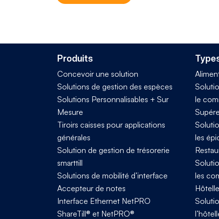
Produits
Types
Concevoir une solution
Alimen
Solutions de gestion des espèces
Solutio
Solutions Personnalisables + Sur
le com
Mesure
Supére
Tiroirs caisses pour applications
Solutio
générales
les épi
Solution de gestion de trésorerie
Restau
smarttill
Solutio
Solutions de mobilité d’interface
les co
Accepteur de notes
Hôtelle
Interface Ethernet NetPRO
Solutio
ShareTill® et NetPRO®
l’hôtell