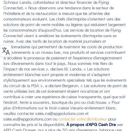
Schneur Landa, cofondateur et directeur financier de Flying
Connected. « Nous observons une tendance dans le secteur de
l’hôtellerie et de la restauration à mesure que les attentes des
consommateurs évoluent. Les chefs d’entreprise s’orientent vers des
solutions de point de vente mobiles ou légères qui séduisent largement
les consommateurs d’aujourd’hui. Les services de location de Flying
Connected visent à améliorer les événements d’entreprise sans se
ruiner. Avec des tarifs de location de matériel journaliers et
hebdomadaires qui permettent de maintenir les coûts de production
des événements à un niveau bas, nos produits et services contribuent
à accélérer le processus de paiement et l’expérience d’enregistrement
lors d’événements dans tout le pays. Nous sommes très fiers de
l’impact de nos services », déclare M. Landa. « Les solutions
entièrement blanches sont propres et modernes et s’adaptent
stylistiquement aux environnements spécialisés tels que les événements
du circuit de la PGA », a déclaré Bergeron. « Les solutions de point de
vente utilisées lors de cet événement étaient novatrices et ont
contribué à créer une expérience de caisse transparente, quel que soit
l’endroit, tente à souvenirs, boutique du pro ou club house. » Pour
plus d’informations sur le tiroir-caisse Vasario entièrement blanc,
veuillez contacter sales.na@apgsolutions.com et
sales.eu@apgsolutions.com ou
contacter votre distributeur
pour
connaître les prix et la disponibilité.
À propos d’APG Cash Dra
wer
APG Cash Drawer, qui a plus de 30 ans d’expérience, fabrique une