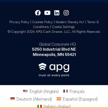
Privacy Policy
|
Cookies Policy
|
Modern Slavery Act
|
Terms &
Conditions
|
Cookie Settings
© Copyright 2026 APG Cash Drawer, LLC. All Rights Reserved.
Global Corporate HQ
5250 Industrial Blvd NE
Minneapolis, MN 55421
English
(
Anglais
)
Français
Deutsch
(
Allemand
)
Español
(
Espagnol
)
Italiano
(
Italien
)