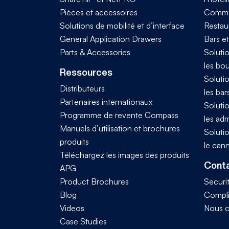
Pièces et accessoires
Comme
Solutions de mobilité et d’interface
Restaur
General Application Drawers
Bars e
Parts & Accessories
Solutio
les bo
Ressources
Solutio
Distributeurs
les bar
Partenaires internationaux
Solutio
Programme de revente Compass
les adm
Manuels d’utilisation et brochures
Solutio
produits
le can
Téléchargez les images des produits
Conta
APG
Product Brochures
Securi
Blog
Compl
Videos
Nous c
Case Studies