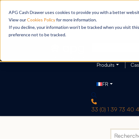
APG Cash Drawer uses cookies to provide you with a better website
View our
Cookies Policy
for more information.
If you decline, your information won’t be tracked when you visit th
preference not to be tracked.
Produits
Cas
FR
33 (0) 1 39 73 40 