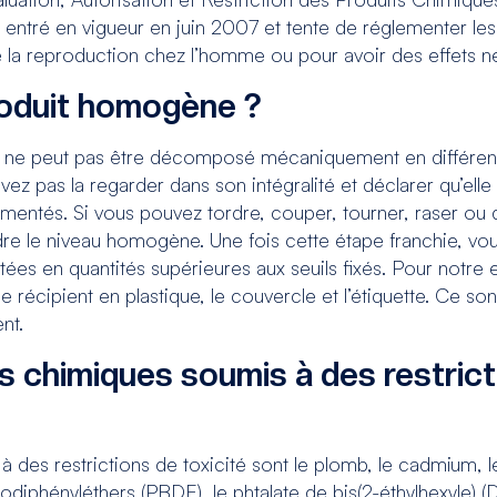
 entré en vigueur en juin 2007 et tente de réglementer l
la reproduction chez l’homme ou pour avoir des effets né
roduit homogène ?
ne peut pas être décomposé mécaniquement en différents
vez pas la regarder dans son intégralité et déclarer qu’el
ementés. Si vous pouvez tordre, couper, tourner, raser ou 
ndre le niveau homogène. Une fois cette étape franchie, v
tées en quantités supérieures aux seuils fixés. Pour notre
le récipient en plastique, le couvercle et l’étiquette. Ce so
nt.
s chimiques soumis à des restric
 des restrictions de toxicité sont le plomb, le cadmium, l
iphényléthers (PBDE), le phtalate de bis(2-éthylhexyle) (D