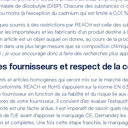
 phtalate de diisobutyle (DIBP). Chacune des substances ci-
u moins (à l’exception du cadmium qui est limité à 0,01 %
miques soumis à des restrictions par REACH est celle des
 les importateurs et les fabricants d’un produit destiné à 
 article est un objet auquel on donne, au cours de la pro
tion dans une plus large mesure que sa composition chimiq
i ; je vous encourage donc à faire des recherches plus app
s fournisseurs et respect de la 
ents et articles homogènes qui seront mis sur le marché d
 conformité. REACH et RoHS s’appuient sur la
norme EN 6
e fournisseur en fonction de sa fiabilité et du risque lié a
près de votre fournisseur, il convient d’en évaluer l’exhaust
ité est une tâche ardue. Il est impératif de savoir quels rè
ché de l’UE avant d’apposer le marquage CE. Demandez les
ctes et complètes. Une fois cette étape franchie, le marqu