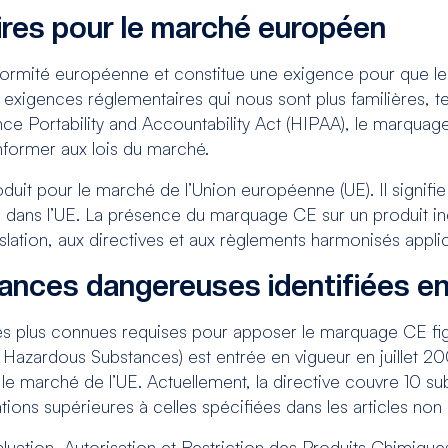
res pour le marché européen
ormité européenne et constitue une exigence pour que le
s exigences réglementaires qui nous sont plus familières, t
nce Portability and Accountability Act (HIPAA), le marqua
nformer aux lois du marché.
uit pour le marché de l’Union européenne (UE). Il signifie
re dans l’UE. La présence du marquage CE sur un produit in
islation, aux directives et aux règlements harmonisés appli
tances dangereuses identifiées e
 les plus connues requises pour apposer le marquage CE fig
 Hazardous Substances) est entrée en vigueur en juillet 2
 le marché de l’UE. Actuellement, la directive couvre 10 s
tions supérieures à celles spécifiées dans les articles n
ation, Autorisation et Restriction des Produits Chimiques 