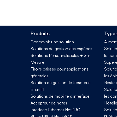
Produits
Types
Concevoir une solution
Alimen
Solutions de gestion des espèces
Solutio
Solutions Personnalisables + Sur
le com
Mesure
Supére
Tiroirs caisses pour applications
Solutio
générales
les épi
Solution de gestion de trésorerie
Restau
smarttill
Solutio
Solutions de mobilité d’interface
les co
Accepteur de notes
Hôtelle
Interface Ethernet NetPRO
Solutio
ShareTill® et NetPRO®
l’hôtell