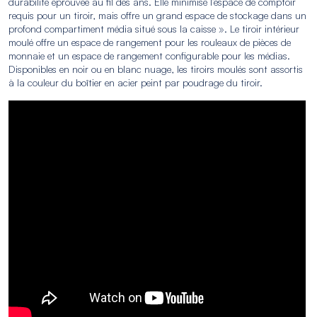
durabilité éprouvée au fil des ans. Elle minimise l’espace de comptoir
requis pour un tiroir, mais offre un grand espace de stockage dans un
profond compartiment média situé sous la caisse ». Le tiroir intérieur
moulé offre un espace de rangement pour les rouleaux de pièces de
monnaie et un espace de rangement configurable pour les médias.
Disponibles en noir ou en blanc nuage, les tiroirs moulés sont assortis
à la couleur du boîtier en acier peint par poudrage du tiroir.