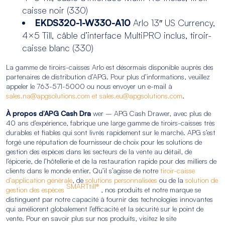
caisse noir (330)
EKDS320-1-W330-A10
Arlo 13″ US Currency,
4×5 Till, câble d’interface MultiPRO inclus, tiroir-
caisse blanc (330)
La gamme de tiroirs-caisses Arlo est désormais disponible auprès des
partenaires de distribution d’APG. Pour plus d’informations, veuillez
appeler le 763-571-5000 ou nous envoyer un e-mail à
sales.na@apgsolutions.com et sales.eu@apgsolutions.com
.
À propos d’APG Cash Dra
wer – APG Cash Drawer, avec plus de
40 ans d’expérience, fabrique une large gamme de tiroirs-caisses très
durables et fiables qui sont livrés rapidement sur le marché. APG s’est
forgé une réputation de fournisseur de choix pour les solutions de
gestion des espèces dans les secteurs de la vente au détail, de
l’épicerie, de l’hôtellerie et de la restauration rapide pour des milliers de
clients dans le monde entier. Qu’il s’agisse de notre
tiroir-caisse
d’application générale
, de
solutions personnalisées
ou de la
solution de
SMARTtill®
gestion des espèces
, nos produits et notre marque se
distinguent par notre capacité à fournir des technologies innovantes
qui améliorent globalement l’efficacité et la sécurité sur le point de
vente. Pour en savoir plus sur nos produits, visitez le site