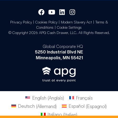
Privacy Policy
|
Cookies Policy
|
Modern Slavery Act
|
Terms &
Conditions
|
Cookie Settings
© Copyright 2026 APG Cash Drawer, LLC. All Rights Reserved.
Global Corporate HQ
5250 Industrial Blvd NE
Minneapolis, MN 55421
English
(
Anglais
)
Français
Deutsch
(
Allemand
)
Español
(
Espagnol
)
Italiano
(
Italien
)