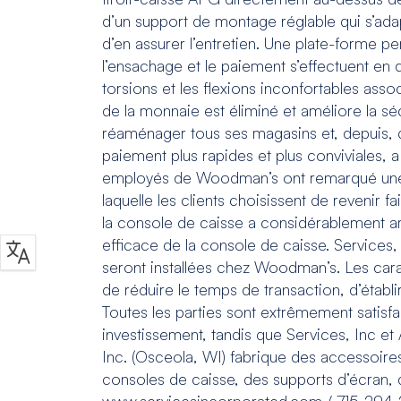
d’un support de montage réglable qui s’adap
d’en assurer l’entretien. Une plate-forme p
l’ensachage et le paiement s’effectuent en 
torsions et les flexions inconfortables ass
de la monnaie est éliminé et améliore la séc
réaménager tous ses magasins et, depuis, qu
paiement plus rapides et plus conviviales, 
employés de Woodman’s ont remarqué une am
laquelle les clients choisissent de reven
la console de caisse a considérablement am
efficace de la console de caisse. Service
seront installées chez Woodman’s. Les cara
de réduire le temps de transaction, d’établi
Toutes les parties sont extrêmement satis
investissement, tandis que Services, Inc 
Inc. (Osceola, WI) fabrique des accessoir
consoles de caisse, des supports d’écran, d
www.servicesincorporated.com / 715-294-2