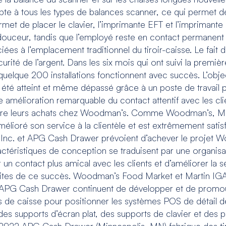
te à tous les types de balances scanner, ce qui permet de
ermet de placer le clavier, l’imprimante EFT et l’impriman
douceur, tandis que l’employé reste en contact permanent a
ociées à l’emplacement traditionnel du tiroir-caisse. Le fai
urité de l’argent. Dans les six mois qui ont suivi la premi
elque 200 installations fonctionnent avec succès. L’object
a été atteint et même dépassé grâce à un poste de travail 
élioration remarquable du contact attentif avec les clie
ir faire leurs achats chez Woodman’s. Comme Woodman’s, Ma
élioré son service à la clientèle et est extrêmement sati
s, Inc. et APG Cash Drawer prévoient d’achever le proje
ctéristiques de conception se traduisent par une organisa
r un contact plus amical avec les clients et d’améliorer la s
faites de ce succès. Woodman’s Food Market et Martin IGA 
et APG Cash Drawer continuent de développer et de promou
es de caisse pour positionner les systèmes POS de détai
es supports d’écran plat, des supports de clavier et des pi
922 APG Cash Drawer (Minneapolis, MN) fabrique des tiro