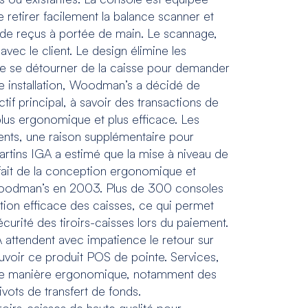
 retirer facilement la balance scanner et
te de reçus à portée de main. Le scannage,
vec le client. Le design élimine les
t de se détourner de la caisse pour demander
ère installation, Woodman’s a décidé de
if principal, à savoir des transactions de
plus ergonomique et plus efficace. Les
nts, une raison supplémentaire pour
rtins IGA a estimé que la mise à niveau de
sfait de la conception ergonomique et
t Woodman’s en 2003. Plus de 300 consoles
tion efficace des caisses, ce qui permet
écurité des tiroirs-caisses lors du paiement.
attendent avec impatience le retour sur
voir ce produit POS de pointe. Services,
l de manière ergonomique, notamment des
vots de transfert de fonds.
irs-caisses de haute qualité pour