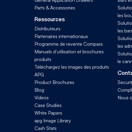
Parts & Accessories
Solutio
les bo
Ressources
Solutio
Distributeurs
les bar
Partenaires internationaux
Solutio
Programme de revente Compass
les adm
Manuels d’utilisation et brochures
Solutio
produits
le can
Téléchargez les images des produits
Conta
APG
Product Brochures
Securi
Blog
Compl
Videos
Nous c
Case Studies
White Papers
apg Image Library
Cash Stats