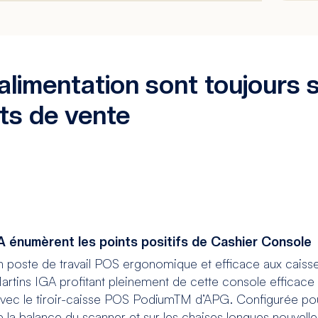
alimentation sont toujours s
ts de vente
 énumèrent les points positifs de Cashier Console
 un poste de travail POS ergonomique et efficace aux cais
artins IGA profitant pleinement de cette console efficace e
ec le tiroir-caisse POS PodiumTM d’APG. Configurée pour l
 la balance du scanner et sur les chaises longues nouvelle