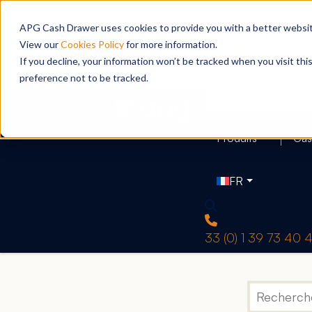
APG Cash Drawer uses cookies to provide you with a better website
View our
Cookies Policy
for more information.
If you decline, your information won’t be tracked when you visit th
preference not to be tracked.
Produits
Cas
FR
33 (0) 1 39 73 40 