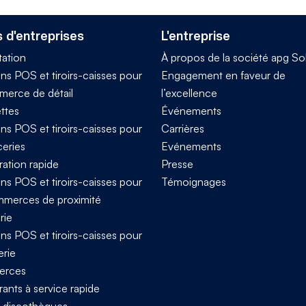
 d'entreprises
L'entreprise
tation
À propos de la société apg So
ns POS et tiroirs-caisses pour
Engagement en faveur de
merce de détail
l’excellence
ttes
Événements
ns POS et tiroirs-caisses pour
Carrières
ceries
Evénements
ration rapide
Presse
ns POS et tiroirs-caisses pour
Témoignages
mmerces de proximité
rie
ns POS et tiroirs-caisses pour
erie
rces
ants à service rapide
t discothèques