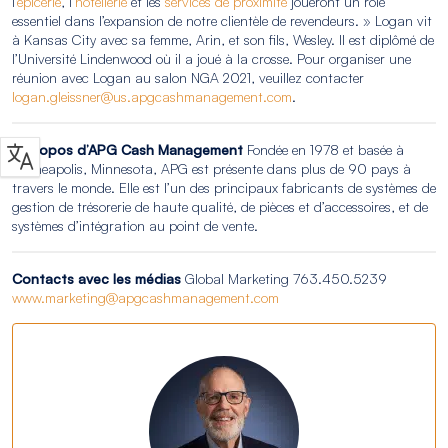
l’
épicerie
, l’
hôtellerie
et les
services de proximité
joueront un rôle
essentiel dans l’expansion de notre clientèle de revendeurs. » Logan vit
à Kansas City avec sa femme, Arin, et son fils, Wesley. Il est diplômé de
l’Université Lindenwood où il a joué à la crosse. Pour organiser une
réunion avec Logan au salon NGA 2021, veuillez contacter
logan.gleissner@us.apgcashmanagement.com
.
À propos d’APG Cash Management
Fondée en 1978 et basée à
Minneapolis, Minnesota, APG est présente dans plus de 90 pays à
travers le monde. Elle est l’un des principaux fabricants de systèmes de
gestion de trésorerie de haute qualité, de pièces et d’accessoires, et de
systèmes d’intégration au point de vente.
Contacts avec les médias
Global Marketing 763.450.5239
www.marketing@apgcashmanagement.com