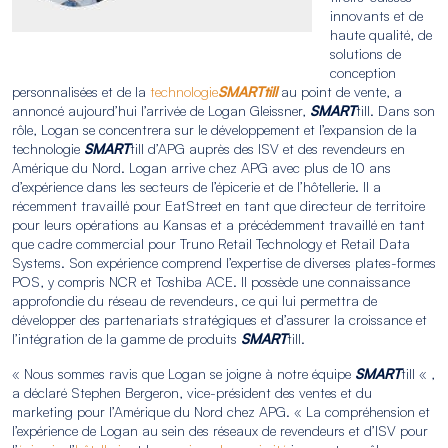
innovants et de
haute qualité, de
solutions de
conception
personnalisées et de la
technologie
SMARTtill
au point de vente, a
annoncé aujourd’hui l’arrivée de Logan Gleissner,
SMART
till. Dans son
rôle, Logan se concentrera sur le développement et l’expansion de la
technologie
SMART
till d’APG auprès des ISV et des revendeurs en
Amérique du Nord. Logan arrive chez APG avec plus de 10 ans
d’expérience dans les secteurs de l’épicerie et de l’hôtellerie. Il a
récemment travaillé pour EatStreet en tant que directeur de territoire
pour leurs opérations au Kansas et a précédemment travaillé en tant
que cadre commercial pour Truno Retail Technology et Retail Data
Systems. Son expérience comprend l’expertise de diverses plates-formes
POS, y compris NCR et Toshiba ACE. Il possède une connaissance
approfondie du réseau de revendeurs, ce qui lui permettra de
développer des partenariats stratégiques et d’assurer la croissance et
l’intégration de la gamme de produits
SMART
till.
« Nous sommes ravis que Logan se joigne à notre équipe
SMART
till « ,
a déclaré Stephen Bergeron, vice-président des ventes et du
marketing pour l’Amérique du Nord chez APG. « La compréhension et
l’expérience de Logan au sein des réseaux de revendeurs et d’ISV pour